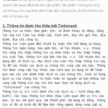
doanh liên quan để phân tích sản phẩm. Sản phẩm. Chúng tôi xử lý
các thủ tục cho vay theo lệnh hoặc đơn của tòa án và tính khả thi của
việc xử lý báo cáo.
1. Thông tin được thu thập bởi 
Tintincash
Thông tin cá nhân: Bao gồm: tên, số điện thoại di động, bằng 
lái xeg tin liên lạc khẩn cấp, hình ảnh, địa chỉ gửi thư, địa 
điểm, địa chỉ công ty.

Thông tin liên quan đến thiết bị hoặc thẻ SIM đang sử dụng.

Thông tin ngân hàng: bao gồm tên, số tài khoản, v.v. Chúng 
tôi cũng thu thập thông tin cá nhân khác và thu thập thông 
tin việc làm, thông tin của bên thứ ba, v.v. Tất nhiên khi sử 
dụng một số dịch vụ. Mục đích của việc thu thập thông tin này 
là để cải thiện các dịch vụ chúng tôi cung cấp cho bạn. Thông 
tin được cung cấp tùy thuộc vào cách bạn sử dụng nó để tham 
gia vào các sản phẩm hoặc dịch vụ của chúng tôi. Việc sử dụng 
dịch vụ của chúng tôi là hoàn toàn tự nguyện và bạn không cần 
cung cấp thông tin này trừ khi bạn chọn sử dụng dịch vụ 
"Tintincash" của chúng tôi.

Thông tin vị trí (chỉ dành cho các dịch vụ / tính năng đặc 
biệt): Các loại thông tin khác nhau liên quan đến vị trí của 
bạn. Ví dụ: mã quốc gia, mã thành phố, mã mạng di động, thông 
tin vĩ độ và kinh độ để đảm bảo rằng người dùng cung cấp vị 