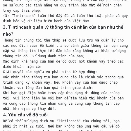
chúng tôi nhận được dữ liệu hoặc thông tin của bạn, chúng tôi 
sẽ sử dụng các tính năng và quy trình bảo mật để ngăn chặn 
truy cập trái phép.

(3) "Tintincash" tuân thủ đầy đủ và tuân thủ luật pháp và quy 
3. Tintincash quản lý thông tin cá nhân của bạn như thế 
nào?
Thông tin chúng tôi thu thập sẽ được lưu trữ và quản lý cho 
các mục đích sau: Để kiểm tra so sánh giữa thông tin bạn cung 
cấp và thông tin thực tế, đảm bảo rằng không ai khác sử dụng 
thông tin đó. Sử dụng danh tính của bạn;

Xác định khả năng của bạn để có được một khoản vay theo các 
điều khoản hiện có;

Giải quyết các nghĩa vụ phát sinh từ hợp đồng;

Xác nhận rằng thông tin bạn cung cấp là chính xác trong quá 
trình đăng ký khoản vay. Nếu khoản vay của bạn được chấp 
thuận, vui lòng đảm bảo quá trình giao dịch;

Khi bạn gọi điện hoặc truy cập ứng dụng di động của chúng 
tôi, vui lòng liên hệ với bạn để tìm hiểu tài khoản của bạn 
và cung cấp thông tin nhận dạng và cung cấp thông tin cập 
4. Yêu cầu về độ tuổi
Để có thể sử dụng dịch vụ "Tintincash" của chúng tôi, bạn 
phải ít nhất 22 tuổi. Nếu bạn không đáp ứng yêu cầu về độ 