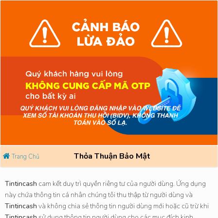
Thỏa Thuận Bảo Mật
Trang Chủ
Tintincash
cam kết duy trì quyền riêng tư của người dùng. Ứng dụng
này chứa thông tin cá nhân chúng tôi thu thập từ người dùng và
Tintincash
và không chia sẻ thông tin người dùng mới hoặc cũ trừ khi
Tintincash
sử dụng thông tin người dùng cho các mục đích kinh