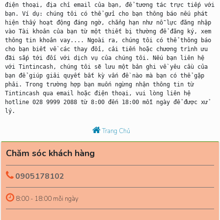
điện thoại, địa chỉ email của bạn, để tương tác trực tiếp với 
bạn. Ví dụ: chúng tôi có thể gửi cho bạn thông báo nếu phát 
hiện thấy hoạt động đáng ngờ, chẳng hạn như nỗ lực đăng nhập 
vào Tài khoản của bạn từ một thiết bị thường để đăng ký, xem 
thông tin khoản vay.... Ngoài ra, chúng tôi có thể thông báo 
cho bạn biết về các thay đổi, cải tiến hoặc chương trình ưu 
đãi sắp tới đối với dịch vụ của chúng tôi. Nếu bạn liên hệ 
với Tintincash, chúng tôi sẽ lưu một bản ghi về yêu cầu của 
bạn để giúp giải quyết bất kỳ vấn đề nào mà bạn có thể gặp 
phải. Trong trường hợp bạn muốn ngừng nhận thông tin từ 
Tintincash qua email hoặc điện thoại, vui lòng liên hệ 
hotline 028 9999 2088 từ 8:00 đến 18:00 mỗi ngày để được xử 
Trang Chủ
Chăm sóc khách hàng
0905178102
8:00 - 18:00 mỗi ngày