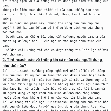
trí trong dịch vụ của chúng tôi và đánh giá điểm tín dụng của 
bạn.

Thông tin liên quan đến thiết bị của bạn, chẳng hạn như: 
gaid, số IMSI, phiên bản Android, thông tin thiết bị điều 
dưỡng.

Khi sử dụng sản phẩm này, chúng tôi cũng cần bạn cấp các 
quyền thiết bị sau để bạn có thể sử dụng dịch vụ của chúng 
tôi tốt hơn.

- Quyền camera: Chúng tôi cũng cần sử dụng quyền camera của 
thiết bị để chụp ảnh ID của bạn để xác nhận danh tính của 
bạn.

- Sổ địa chỉ: Chúng tôi cần có được thông tin liên lạc để xem 
2. Tintincash bảo vệ thông tin cá nhân của người dùng 
như thế nào?
(1) "Tintincash" sử dụng công nghệ mới nhất để bảo vệ thông 
tin của bạn. Chúng tôi sẽ tuân thủ các điều khoản hiện hành 
để đảm bảo thông tin của bạn được giữ bí mật và được duy trì 
và quyền truy cập bị hạn chế để bảo vệ bạn khỏi mọi hình thức 
lừa đảo. Bạn có trách nhiệm bảo vệ mã truy cập tài khoản và 
ID người dùng và mật khẩu của mình để đảm bảo rằng những 
người dùng khác không thể truy cập vào tài khoản của bạn.

(2) Về thông tin của bạn, "Tintincash" không đảm bảo tính bảo 
mật của dữ liệu được truyền qua ứng dụng của chúng tôi. Khi 