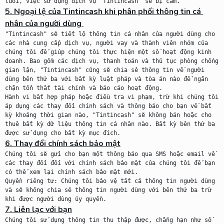
5. Ngoại lệ của Tintincash khi phân phối thông tin cá 
nhân của người dùng 
"Tintincash" sẽ tiết lộ thông tin cá nhân của người dùng cho 
các nhà cung cấp dịch vụ, người vay và thành viên nhóm của 
chúng tôi để giúp chúng tôi thực hiện một số hoạt động kinh 
doanh. Bao gồm các dịch vụ, thanh toán và thủ tục phòng chống 
gian lận, "Tintincash" cũng sẽ chia sẻ thông tin về người 
dùng bên thứ ba với bất kỳ luật pháp và tòa án nào để ngăn 
chặn tổn thất tài chính và báo cáo hoạt động.

Hành vi bất hợp pháp hoặc điều tra vi phạm, trừ khi chúng tôi 
áp dụng các thay đổi chính sách và thông báo cho bạn về bất 
kỳ khoảng thời gian nào, "Tintincash" sẽ không bán hoặc cho 
thuê bất kỳ dữ liệu thông tin cá nhân nào. Bất kỳ bên thứ ba 
6. Thay đổi chính sách bảo mật
Chúng tôi sẽ gửi cho bạn một thông báo qua SMS hoặc email về 
các thay đổi đối với chính sách bảo mật của chúng tôi để bạn 
có thể xem lại chính sách bảo mật mới.

Quyền riêng tư: Chúng tôi bảo vệ tất cả thông tin người dùng 
và sẽ không chia sẻ thông tin người dùng với bên thứ ba trừ 
7. Liên lạc với bạn
Chúng tôi sử dụng thông tin thu thập được, chẳng hạn như số 